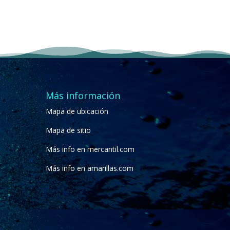
Más información
Mapa de ubicación
Mapa de sitio
Más info en mercantil.com
Más info en amarillas.com