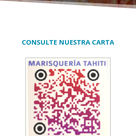
CONSULTE NUESTRA CARTA