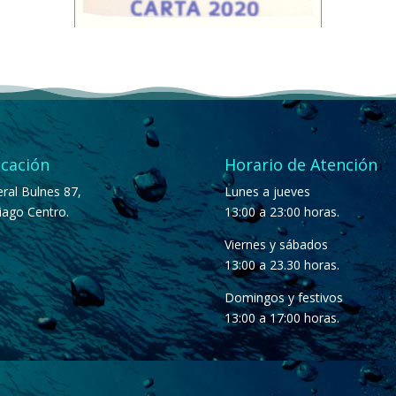
cación
Horario de Atención
ral Bulnes 87,
Lunes a jueves
iago Centro.
13:00 a 23:00 horas.
Viernes y sábados
13:00 a 23.30 horas.
Domingos y festivos
13:00 a 17:00 horas.