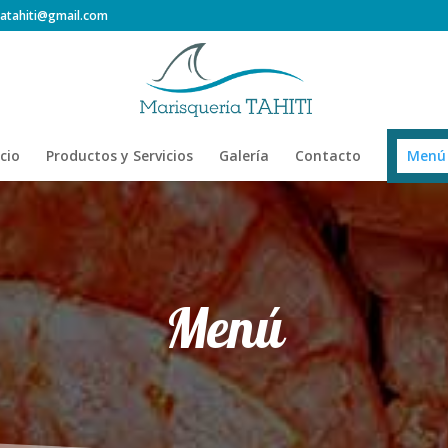
iatahiti@gmail.com
icio
Productos y Servicios
Galería
Contacto
Menú
Menú